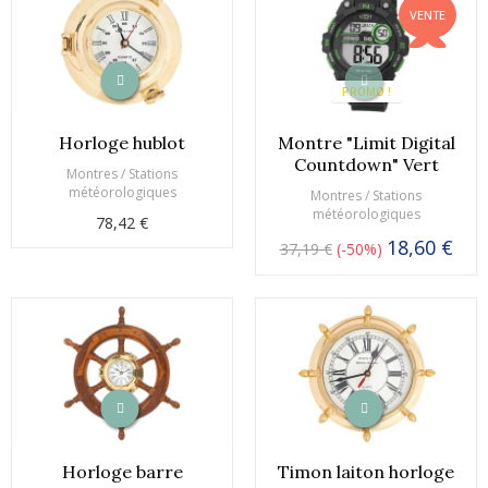
VENTE
PROMO !
Horloge hublot
Montre "Limit Digital
Countdown" Vert
Montres / Stations
météorologiques
Montres / Stations
météorologiques
78,42 €
18,60 €
37,19 €
-50%
Horloge barre
Timon laiton horloge