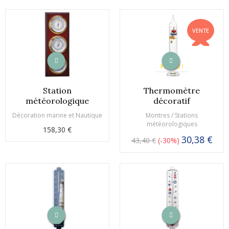
VENTE
PROMO !
Station
Thermomètre
météorologique
décoratif
Décoration marine et Nautique
Montres / Stations
météorologiques
158,30 €
30,38 €
43,40 €
-30%