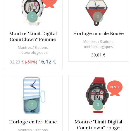
PROMO !
Montre "Limit Digital
Horloge murale Bouée
Countdown" Femme
Montres / Stations
météorologiques
Montres / Stations
météorologiques
30,81 €
16,12 €
32,23 €
-50%
VENTE
PROMO !
Horloge en fer-blanc
Montre "Limit Digital
Countdown" rouge
Montres / Stations