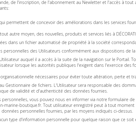
de, de l'inscription, de l'abonnement au Newletter et l'accès à tout 
ants:
s qui permettent de concevoir des améliorations dans les services four
ar tout autre moyen, des nouvelles, produits et services liés à DÉCO
ées dans un fichier automatisé de propriété à la société correspondante
es personnelles des Utilisateurs conformément aux dispositions de la r
ilisateur auquel il a accès à la suite de la navigation sur le Portail. To
lisateur lorsque les autorités publiques l'exigent dans l'exercice de
organisationnelle nécessaires pour éviter toute altération, perte et 
ies au Gestionnaire de fichiers. L'Utilisateur sera responsable des
que de validité et d'authenticité des données fournies.
s personnelles, vous pouvez nous en informer via notre
formulaire de
n-marine-boutique.fr
. Tout utilisateur enregistré peut à tout moment e
 données personnelles fournies, par les moyens indiqués ci-dessus.
n type d'information personnelle pour quelque raison que ce soit e