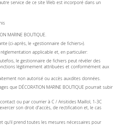
autre service de ce site Web est incorporé dans un
nis
RATION MARINE BOUTIQUE.
 (ci-après, le «gestionnaire de fichiers»).
églementation applicable et, en particulier:
utefois, le gestionnaire de fichiers peut révéler des
s fonctions légitimement attribuées et conformément aux
traitement non autorisé ou accès auxdites données.
 dommages que DÉCORATION MARINE BOUTIQUE pourrait subir
 contact
ou par courrier à C / Arisitides Maillol, 1-3C
xercer son droit d'accès, de rectification et, le cas
t qu'il prend toutes les mesures nécessaires pour