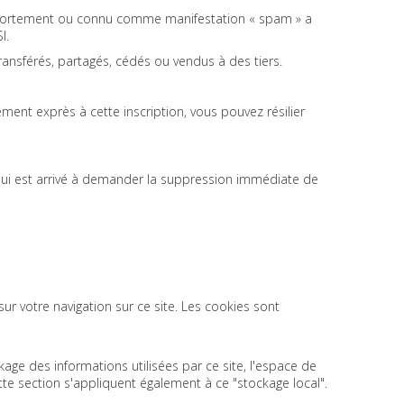
omportement ou connu comme manifestation « spam » a
I.
ransférés, partagés, cédés ou vendus à des tiers.
ment exprès à cette inscription, vous pouvez résilier
e qui est arrivé à demander la suppression immédiate de
ur votre navigation sur ce site. Les cookies sont
age des informations utilisées par ce site, l'espace de
tte section s'appliquent également à ce "stockage local".