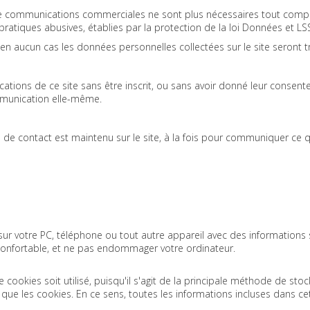
i de communications commerciales ne sont plus nécessaires tout c
atiques abusives, établies par la protection de la loi Données et LSS
en aucun cas les données personnelles collectées sur le site seront t
ations de ce site sans être inscrit, ou sans avoir donné leur consente
mmunication elle-même.
aire de contact est maintenu sur le site, à la fois pour communiquer c
 sur votre PC, téléphone ou tout autre appareil avec des informations s
s confortable, et ne pas endommager votre ordinateur.
okies soit utilisé, puisqu'il s'agit de la principale méthode de stock
 que les cookies. En ce sens, toutes les informations incluses dans ce