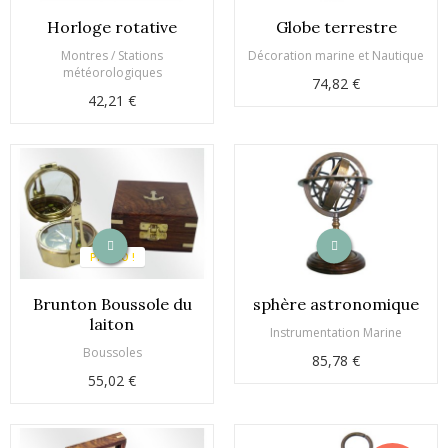
Horloge rotative
Globe terrestre
Montres / Stations
Décoration marine et Nautique
météorologiques
74,82 €
42,21 €
PROMO !
Brunton Boussole du
sphère astronomique
laiton
Instrumentation Marine
Boussoles
85,78 €
55,02 €