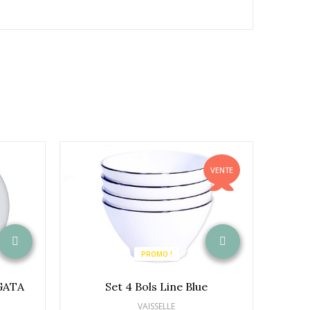
VENTE
PROMO !
EGATA
Set 4 Bols Line Blue
Set
VAISSELLE