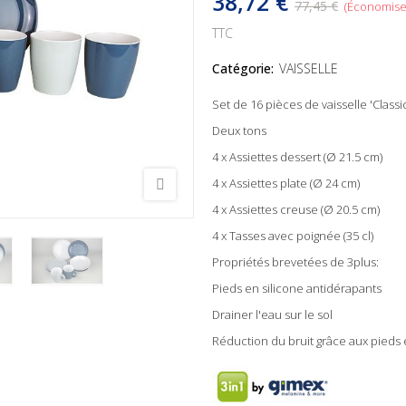
38,72 €
77,45 €
Économise
TTC
Catégorie:
VAISSELLE
Set de 16 pièces de vaisselle 'Class
Deux tons
4 x Assiettes dessert (Ø 21.5 cm)
4 x Assiettes plate (Ø 24 cm)
4 x Assiettes creuse (Ø 20.5 cm)
4 x Tasses avec poignée (35 cl)
Propriétés brevetées de 3plus:
Pieds en silicone antidérapants
Drainer l'eau sur le sol
Réduction du bruit grâce aux pieds 