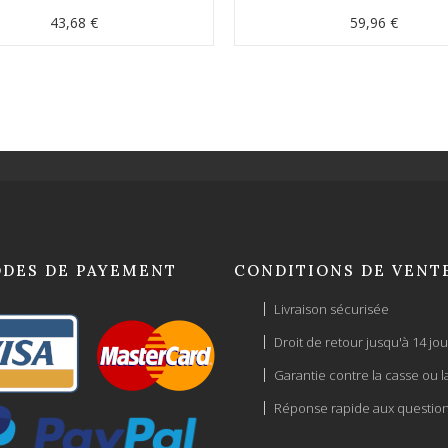
43,68 €
59,96 €
DES DE PAYEMENT
CONDITIONS DE VENT
Livraison sécurisée
Droit de retour jusqu'à 14 jou
Garantie contre la casse ou l
Réponse rapide aux questio