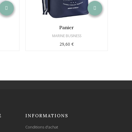
Panier
Se
MARINE BUSINESS
29,60 €
E
INFORMATIONS
Conditions d'achat