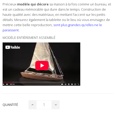
Précieux
modèle qui décore
sa maison à la fois comme un bureau, et
est un cadeau mémorable qui dure dans le temps. Construction de
haute qualité avec des matériaux, en mettant l'accent sur ​​les petits
détails. Mesurez également la tablette ou le lieu où vous envisagez de
mettre cette belle reproduction,
sont plus grandes qu'elles ne le
paraissent.
MODÈLE ENTIÈREMENT ASSEMBLÉ
QUANTITÉ