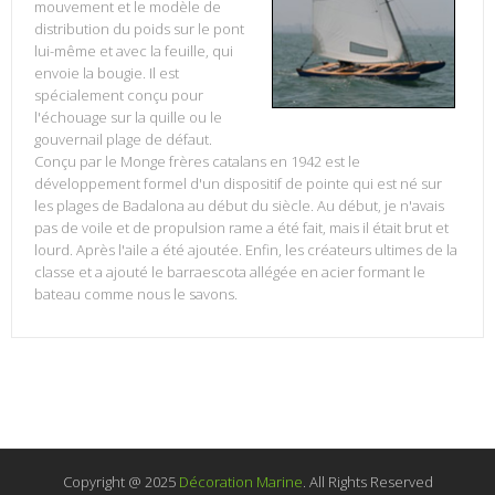
mouvement et le modèle de
distribution du poids sur le pont
lui-même et avec la feuille, qui
envoie la bougie. Il est
spécialement conçu pour
l'échouage sur la quille ou le
gouvernail plage de défaut.
Conçu par le Monge frères catalans en 1942 est le
développement formel d'un dispositif de pointe qui est né sur
les plages de Badalona au début du siècle. Au début, je n'avais
pas de voile et de propulsion rame a été fait, mais il était brut et
lourd. Après l'aile a été ajoutée. Enfin, les créateurs ultimes de la
classe et a ajouté le barraescota allégée en acier formant le
bateau comme nous le savons.
Copyright @ 2025
Décoration Marine
. All Rights Reserved