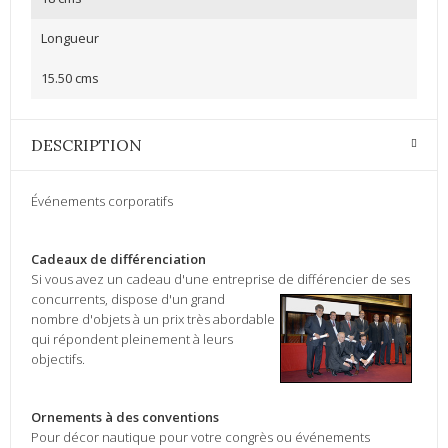
Longueur
15.50 cms
DESCRIPTION
Événements corporatifs
Cadeaux
de différenciation
Si vous avez
un cadeau
d'une entreprise de
différencier
de ses
concurrents,
dispose
d'un
grand
nombre d'objets
à un prix très
abordable
qui
répondent pleinement à leurs
objectifs.
Ornements
à des conventions
Pour
décor nautique
pour votre
congrès ou
événements