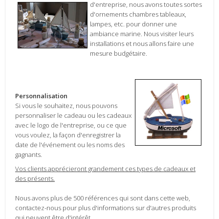
d'entreprise,
nous avons
t
outes sortes
d'ornements
chambres
tableaux,
lampes
, etc.
pour donner
une
ambiance marine
.
Nous
visiter leurs
installations
et nous allons faire
une
mesure budgétaire
.
Personnalisation
Si vous le souhaitez
, nous pouvons
personnaliser
le cadeau
ou les cadeaux
avec le
logo de l'entreprise
,
ou ce que
vous
voulez,
la façon d'enregistrer
la
date de
l'événement ou
les noms des
gagnants.
Vos clients
apprécieront grandement
ces types de
cadeaux et
des présents
.
Nous avons plus de
500 références
qui sont dans cette
web
,
contactez-nous
pour plus d'
informations sur
d'autres produits
qui
peuvent être d'intérêt
.